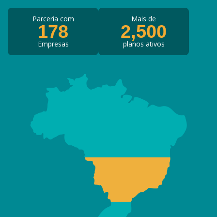
Parceria com
Mais de
178
2,500
Empresas
planos ativos